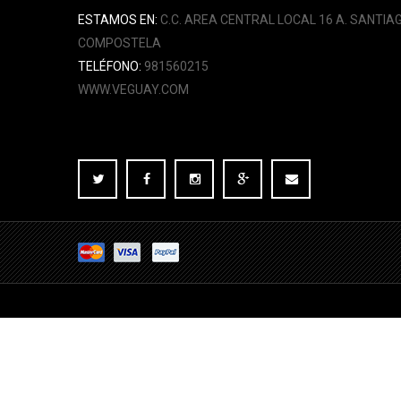
ESTAMOS EN:
C.C. AREA CENTRAL LOCAL 16 A. SANTIA
COMPOSTELA
TELÉFONO:
981560215
WWW.VEGUAY.COM