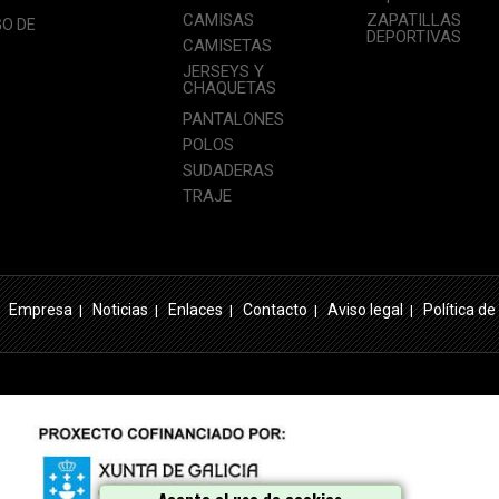
CAMISAS
ZAPATILLAS
GO DE
DEPORTIVAS
CAMISETAS
JERSEYS Y
CHAQUETAS
PANTALONES
POLOS
SUDADERAS
TRAJE
Empresa
Noticias
Enlaces
Contacto
Aviso legal
Política de
|
|
|
|
|