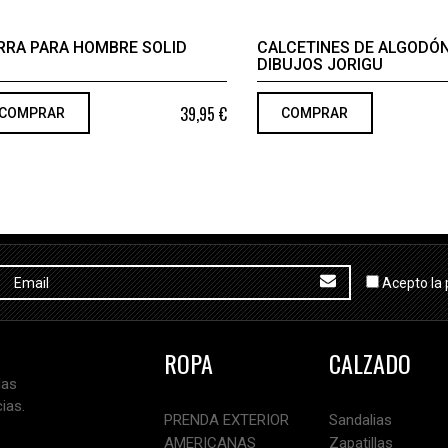
RRA PARA HOMBRE SOLID
CALCETINES DE ALGODÓ
DIBUJOS JORIGU
39,95 €
COMPRAR
COMPRAR
Acepto la 
ROPA
CALZADO
las
ias.
PRENDA EXTERIOR
Sandalias
AMERICANAS
Zapatillas