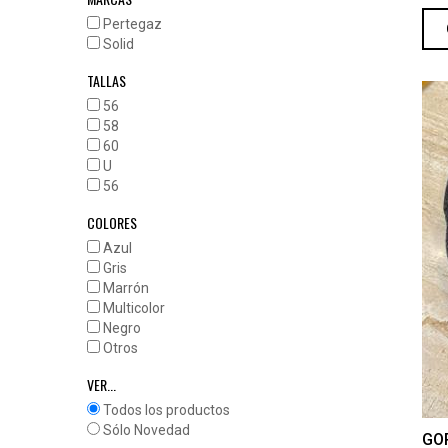
Pertegaz
Solid
TALLAS
56
58
60
U
56
COLORES
Azul
Gris
Marrón
Multicolor
Negro
Otros
VER...
Todos los productos
Sólo Novedad
GO