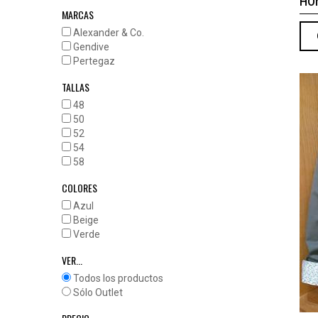
HO
MARCAS
Alexander & Co.
Gendive
Pertegaz
TALLAS
48
50
52
54
58
COLORES
Azul
Beige
Verde
VER...
Todos los productos
Sólo Outlet