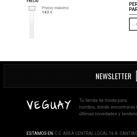
PRECIO
PE
Precio máximo:
PA
142
€
NEWSLETTER
Tu tienda de moda para
hombre, donde encontrarás 
últimas novedades y tendenc
ESTAMOS EN:
C.C. AREA CENTRAL LOCAL 16 A. SANTIA