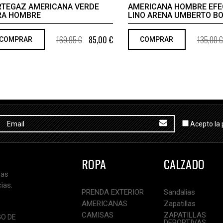
RTEGAZ AMERICANA VERDE
AMERICANA HOMBRE EF
RA HOMBRE
LINO ARENA UMBERTO BO
169,95 €
85,00 €
135,00 €
COMPRAR
COMPRAR
Acepto la 
ROPA
CALZADO
las
ias.
PRENDA EXTERIOR
Sandalias
AMERICANAS
Zapatillas
CAMISAS
ZAPATILLAS
GO DE