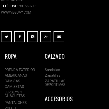
TELÉFONO:
981560215
WWW.VEGUAY.COM
ROPA
CALZADO
PRENDA EXTERIOR
Sandalias
AMERICANAS
Zapatillas
CAMISAS
ZAPATILLAS
DEPORTIVAS
CAMISETAS
JERSEYS Y
CHAQUETAS
ACCESORIOS
PANTALONES
POLOS