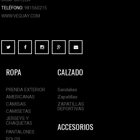
TELÉFONO:
981560215
WWW.VEGUAY.COM
ROPA
CALZADO
PRENDA EXTERIOR
Sandalias
AMERICANAS
Zapatillas
CAMISAS
ZAPATILLAS
DEPORTIVAS
CAMISETAS
JERSEYS Y
CHAQUETAS
ACCESORIOS
PANTALONES
POLOS