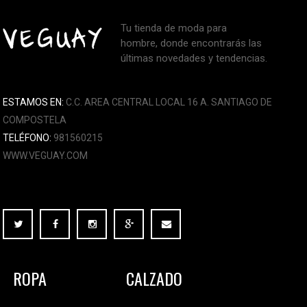
Tu tienda de moda para
hombre, donde encontrarás las
últimas novedades y tendencias.
ESTAMOS EN:
C.C. AREA CENTRAL LOCAL 16 A. SANTIAGO DE
COMPOSTELA
TELÉFONO:
981560215
WWW.VEGUAY.COM
ROPA
CALZADO