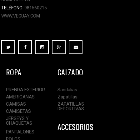
TELÉFONO:
981560215
WWW.VEGUAY.COM
ROPA
CALZADO
PRENDA EXTERIOR
Sandalias
AMERICANAS
Zapatillas
CAMISAS
ZAPATILLAS
DEPORTIVAS
CAMISETAS
JERSEYS Y
CHAQUETAS
ACCESORIOS
PANTALONES
POLOS